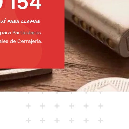
 154
para Particulares.
les de Cerrajería.