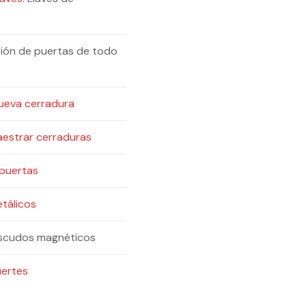
ción de puertas de todo
nueva cerradura
aestrar cerraduras
 puertas
etálicos
 escudos magnéticos
uertes