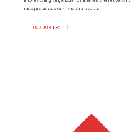
impresioning, la ganzúa, los imanes o el resbalón
más preciados con nuestra ayuda.
632 309 154