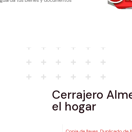
 y guarda tus bienes y documentos
Cerrajero Alme
el hogar
Copia de llaves. Duplicado de l