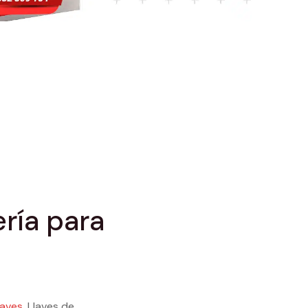
ría para
laves
. Llaves de