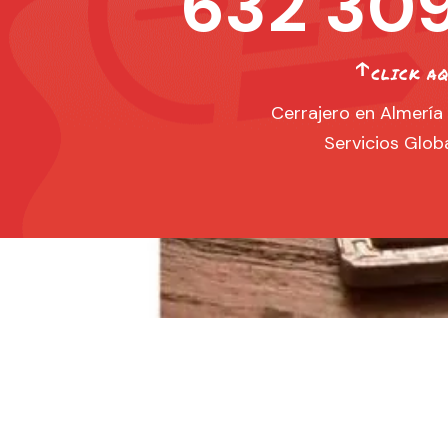
632 309
Cerrajero en Almería 
Servicios Globa