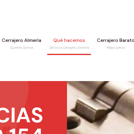
Cerrajero Almería
Qué hacemos
Cerrajero Barat
Quiénes Somos
Servicios Cerrajero Almería
Mejor precio
CIAS