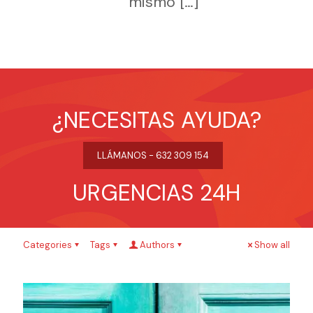
mismo
[…]
¿NECESITAS AYUDA?
LLÁMANOS - 632 309 154
URGENCIAS 24H
Categories
Tags
Authors
Show all