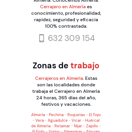
Almería. Conocemos Almería.
Cerrajero en Almería
es
conocimiento, profesionalidad,
rapidez, seguridad y eficacia
100% contrastada.
632 309 154
Zonas de
trabajo
Cerrajeros en Almería
. Estas
son las localidades donde
trabaja el Cerrajero en Almería
24 horas, 365 días del año,
festivos y vacaciones.
Almería
-
Pechina
-
Roquetas
-
El Toyo
-
Vera
-
Aguadulce
-
Vicar
-
Huércal
de Almería
-
Retamar
-
Níjar
-
Zapillo
-
El Ejido
-
Viator
-
Almerimar
-
Alquian