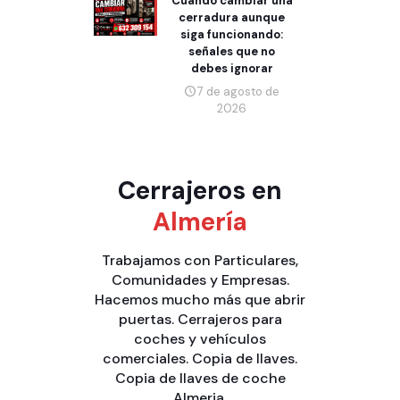
Cuándo cambiar una
cerradura aunque
siga funcionando:
señales que no
debes ignorar
7 de agosto de
2026
Cerrajeros en
Almería
Trabajamos con
Particulares
,
Comunidades
y
Empresas
.
Hacemos mucho más que
abrir
puertas
.
Cerrajeros para
coches y vehículos
comerciales
.
Copia de llaves
.
Copia de llaves de coche
Almeria
.