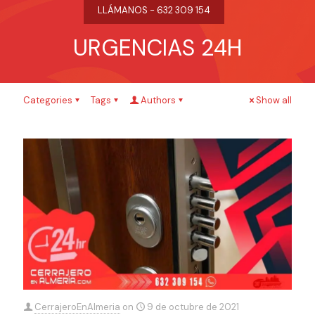
LLÁMANOS - 632 309 154
URGENCIAS 24H
Categories
Tags
Authors
Show all
CerrajeroEnAlmeria
on
9 de octubre de 2021