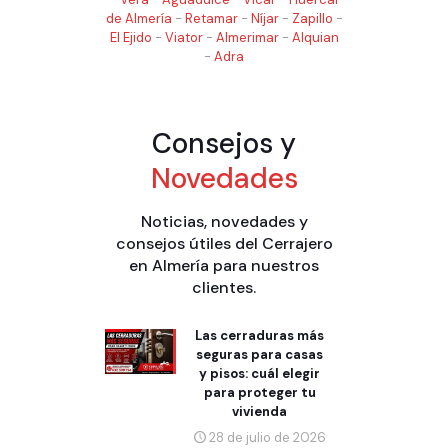
de Almería
-
Retamar
-
Níjar
-
Zapillo
-
El Ejido
-
Viator
-
Almerimar
-
Alquian
-
Adra
Consejos y
Novedades
Noticias, novedades y
consejos útiles del Cerrajero
en Almería para nuestros
clientes.
Las cerraduras más
seguras para casas
y pisos: cuál elegir
para proteger tu
vivienda
28 de julio de 2026