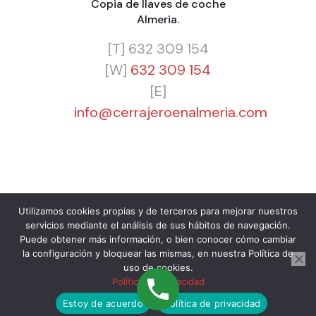
Copia de llaves de coche
Almeria
.
[T]
632 309 154
[W]
632 309 154
[E]
info@cerrajeroenalmeria.com
Utilizamos cookies propias y de terceros para mejorar nuestros
servicios mediante el análisis de sus hábitos de navegación.
© 2024 Cerrajero Almería 24H Barato. Urgencias 365
Puede obtener más información, o bien conocer cómo cambiar
días a cualquier hora. Cerrajero para Particulares,
la configuración y bloquear las mismas, en nuestra Política de
Empresas y Comunidades.
uso de cookies.
¿En que te podemos ayudar?
Política de privacidad
Estoy de acuerdo
Política de privacidad