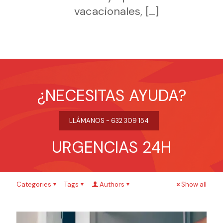
vacacionales,
[…]
¿NECESITAS AYUDA?
LLÁMANOS - 632 309 154
URGENCIAS 24H
Categories
Tags
Authors
Show all