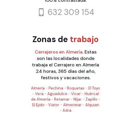
100% contrastada.
632 309 154
Zonas de
trabajo
Cerrajeros en Almería
. Estas
son las localidades donde
trabaja el Cerrajero en Almería
24 horas, 365 días del año,
festivos y vacaciones.
Almería
-
Pechina
-
Roquetas
-
El Toyo
-
Vera
-
Aguadulce
-
Vicar
-
Huércal
de Almería
-
Retamar
-
Níjar
-
Zapillo
-
El Ejido
-
Viator
-
Almerimar
-
Alquian
-
Adra