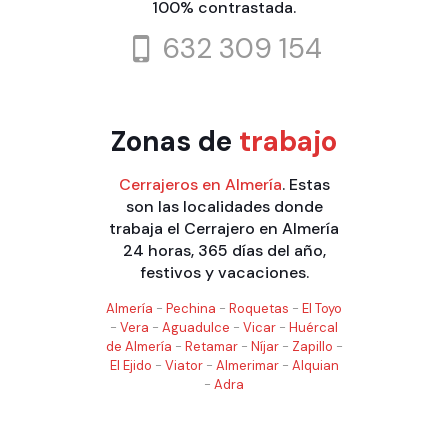
100% contrastada.
632 309 154
Zonas de
trabajo
Cerrajeros en Almería
. Estas
son las localidades donde
trabaja el Cerrajero en Almería
24 horas, 365 días del año,
festivos y vacaciones.
Almería
-
Pechina
-
Roquetas
-
El Toyo
-
Vera
-
Aguadulce
-
Vicar
-
Huércal
de Almería
-
Retamar
-
Níjar
-
Zapillo
-
El Ejido
-
Viator
-
Almerimar
-
Alquian
-
Adra