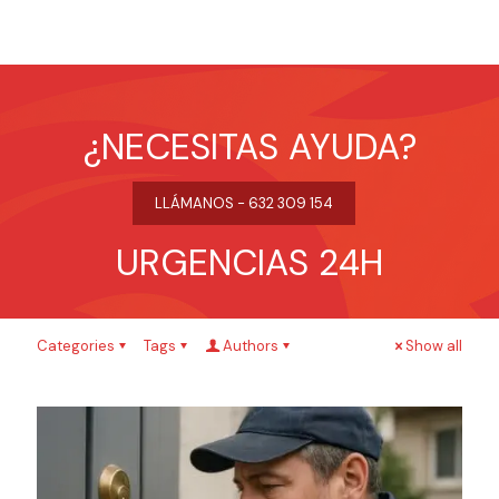
¿NECESITAS AYUDA?
LLÁMANOS - 632 309 154
URGENCIAS 24H
Categories
Tags
Authors
Show all