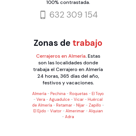
100% contrastada.
632 309 154
Zonas de
trabajo
Cerrajeros en Almería
. Estas
son las localidades donde
trabaja el Cerrajero en Almería
24 horas, 365 días del año,
festivos y vacaciones.
Almería
-
Pechina
-
Roquetas
-
El Toyo
-
Vera
-
Aguadulce
-
Vicar
-
Huércal
de Almería
-
Retamar
-
Níjar
-
Zapillo
-
El Ejido
-
Viator
-
Almerimar
-
Alquian
-
Adra