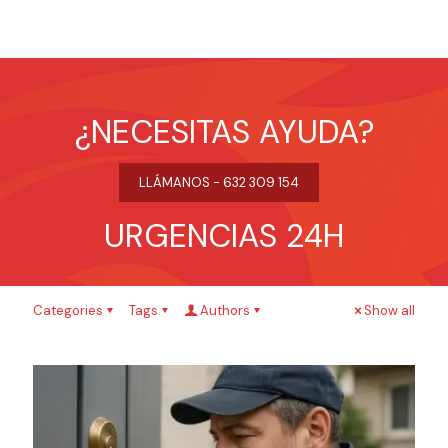
¿NECESITAS AYUDA?
LLÁMANOS - 632 309 154
URGENCIAS 24H
Categories
Tags
Authors
Show all