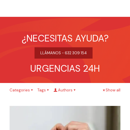
¿NECESITAS AYUDA?
LLÁMANOS - 632 309 154
URGENCIAS 24H
Categories
Tags
Authors
Show all