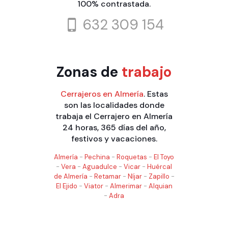
100% contrastada.
632 309 154
Zonas de
trabajo
Cerrajeros en Almería
. Estas
son las localidades donde
trabaja el Cerrajero en Almería
24 horas, 365 días del año,
festivos y vacaciones.
Almería
-
Pechina
-
Roquetas
-
El Toyo
-
Vera
-
Aguadulce
-
Vicar
-
Huércal
de Almería
-
Retamar
-
Níjar
-
Zapillo
-
El Ejido
-
Viator
-
Almerimar
-
Alquian
-
Adra