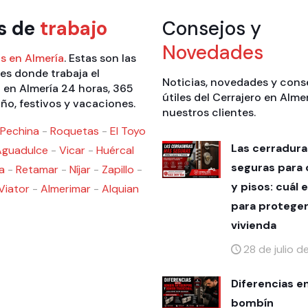
s de
trabajo
Consejos y
Novedades
s en Almería
. Estas son las
es donde trabaja el
Noticias, novedades y cons
 en Almería 24 horas, 365
útiles del Cerrajero en Alme
año, festivos y vacaciones.
nuestros clientes.
Pechina
-
Roquetas
-
El Toyo
Las cerradur
Aguadulce
-
Vicar
-
Huércal
seguras para 
a
-
Retamar
-
Níjar
-
Zapillo
-
y pisos: cuál e
Viator
-
Almerimar
-
Alquian
para proteger
vivienda
28 de julio 
Diferencias e
bombín