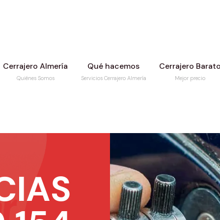
Cerrajero Almería
Qué hacemos
Cerrajero Barat
Quiénes Somos
Servicios Cerrajero Almería
Mejor precio
CIAS