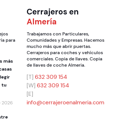
Cerrajeros en
Almería
ejos
Trabajamos con
Particulares
,
ría para
Comunidades
y
Empresas
. Hacemos
mucho más que
abrir puertas
.
Cerrajeros para coches y vehículos
comerciales
.
Copia de llaves
.
Copia
as más
de llaves de coche Almeria
.
casas
[T]
632 309 154
legir
[W]
632 309 154
 tu
[E]
info@cerrajeroenalmeria.com
de 2026
ntre