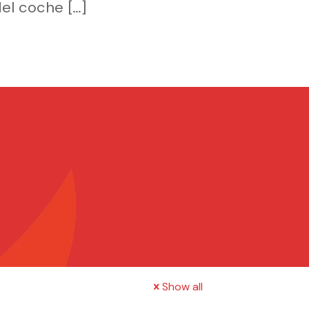
 del coche
[…]
Show all