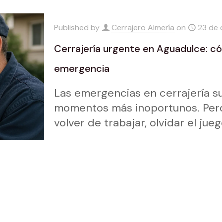
Published by
Cerrajero Almería
on
23 de 
Cerrajería urgente en Aguadulce: c
emergencia
Las emergencias en cerrajería su
momentos más inoportunos. Perde
volver de trabajar, olvidar el ju