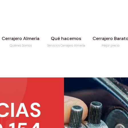
Cerrajero Almería
Qué hacemos
Cerrajero Barat
Quiénes Somos
Servicios Cerrajero Almería
Mejor precio
CIAS