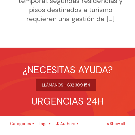
temporal, segundas residencias y
pisos destinados a turismo
requieren una gestión de
[…]
¿NECESITAS AYUDA?
LLÁMANOS - 632 309 154
URGENCIAS 24H
Categories
Tags
Authors
Show all