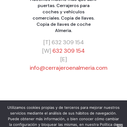
puertas
.
Cerrajeros para
coches y vehículos
comerciales
.
Copia de llaves
.
Copia de llaves de coche
Almeria
.
[T]
632 309 154
[W]
632 309 154
[E]
info@cerrajeroenalmeria.com
Utilizamos cookies propias y de terceros para mejorar nuestros
servicios mediante el análisis de sus hábitos de navegación.
© 2024 Cerrajero Almería 24H Barato. Urgencias 365
Puede obtener más información, o bien conocer cómo cambiar
días a cualquier hora. Cerrajero para Particulares,
la configuración y bloquear las mismas, en nuestra Política de
Empresas y Comunidades.