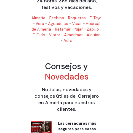
24 horas, 365 días del año,
festivos y vacaciones.
Almería
-
Pechina
-
Roquetas
-
El Toyo
-
Vera
-
Aguadulce
-
Vicar
-
Huércal
de Almería
-
Retamar
-
Níjar
-
Zapillo
-
El Ejido
-
Viator
-
Almerimar
-
Alquian
-
Adra
Consejos y
Novedades
Noticias, novedades y
consejos útiles del Cerrajero
en Almería para nuestros
clientes.
Las cerraduras más
seguras para casas