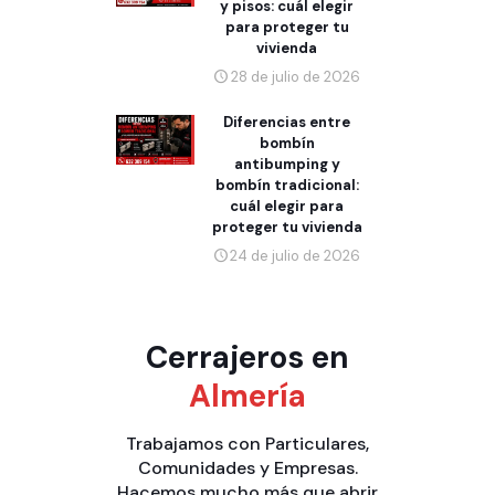
y pisos: cuál elegir
para proteger tu
vivienda
28 de julio de 2026
Diferencias entre
bombín
antibumping y
bombín tradicional:
cuál elegir para
proteger tu vivienda
24 de julio de 2026
Cerrajeros en
Almería
Trabajamos con
Particulares
,
Comunidades
y
Empresas
.
Hacemos mucho más que
abrir