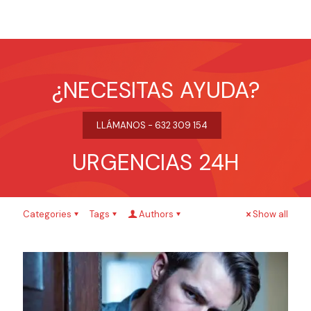
¿NECESITAS AYUDA?
LLÁMANOS - 632 309 154
URGENCIAS 24H
Categories
Tags
Authors
Show all