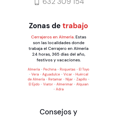
632 309 154
Zonas de
trabajo
Cerrajeros en Almería
. Estas
son las localidades donde
trabaja el Cerrajero en Almería
24 horas, 365 días del año,
festivos y vacaciones.
Almería
-
Pechina
-
Roquetas
-
El Toyo
-
Vera
-
Aguadulce
-
Vicar
-
Huércal
de Almería
-
Retamar
-
Níjar
-
Zapillo
-
El Ejido
-
Viator
-
Almerimar
-
Alquian
-
Adra
Consejos y