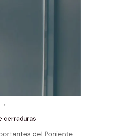
s
e cerraduras
mportantes del Poniente