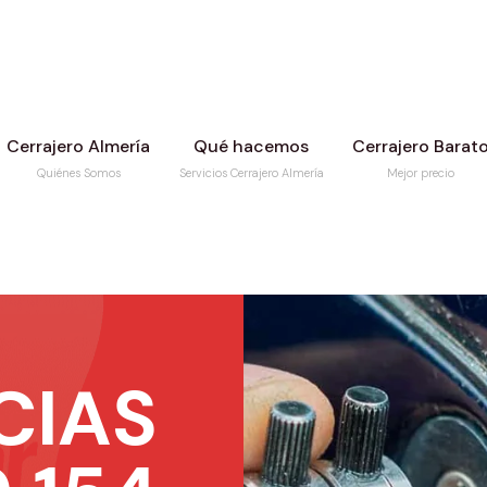
Cerrajero Almería
Qué hacemos
Cerrajero Barat
Quiénes Somos
Servicios Cerrajero Almería
Mejor precio
CIAS