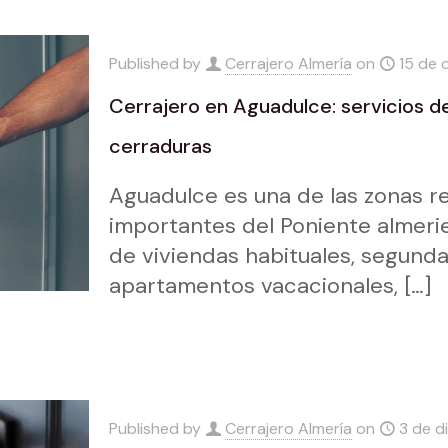
Published by
Cerrajero Almería
on
15 de 
Cerrajero en Aguadulce: servicios d
cerraduras
Aguadulce es una de las zonas re
importantes del Poniente almeri
de viviendas habituales, segunda
apartamentos vacacionales,
[…]
Published by
Cerrajero Almería
on
3 de d