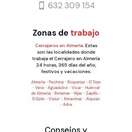
632 309 154
Zonas de
trabajo
Cerrajeros en Almería
. Estas
son las localidades donde
trabaja el Cerrajero en Almería
24 horas, 365 días del año,
festivos y vacaciones.
Almería
-
Pechina
-
Roquetas
-
El Toyo
-
Vera
-
Aguadulce
-
Vicar
-
Huércal
de Almería
-
Retamar
-
Níjar
-
Zapillo
-
El Ejido
-
Viator
-
Almerimar
-
Alquian
-
Adra
Consejos y