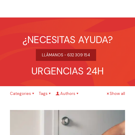
¿NECESITAS AYUDA?
LLÁMANOS - 632 309 154
URGENCIAS 24H
Categories
Tags
Authors
Show all