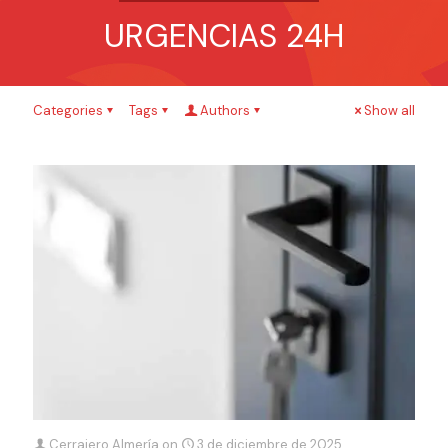
URGENCIAS 24H
Categories
Tags
Authors
Show all
Cerrajero Almería
on
3 de diciembre de 2025