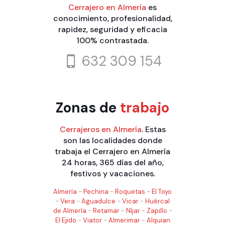
Cerrajero en Almería
es
conocimiento, profesionalidad,
rapidez, seguridad y eficacia
100% contrastada.
632 309 154
Zonas de
trabajo
Cerrajeros en Almería
. Estas
son las localidades donde
trabaja el Cerrajero en Almería
24 horas, 365 días del año,
festivos y vacaciones.
Almería
-
Pechina
-
Roquetas
-
El Toyo
-
Vera
-
Aguadulce
-
Vicar
-
Huércal
de Almería
-
Retamar
-
Níjar
-
Zapillo
-
El Ejido
-
Viator
-
Almerimar
-
Alquian