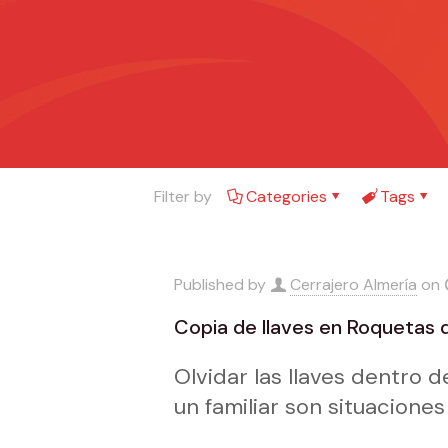
Filter by
Categories
Tags
Published by
Cerrajero Almería
on
Copia de llaves en Roquetas 
Olvidar las llaves dentro 
un familiar son situacion