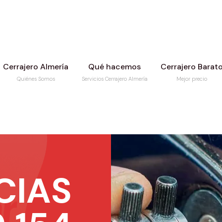
Cerrajero Almería
Qué hacemos
Cerrajero Barat
Quiénes Somos
Servicios Cerrajero Almería
Mejor precio
CIAS