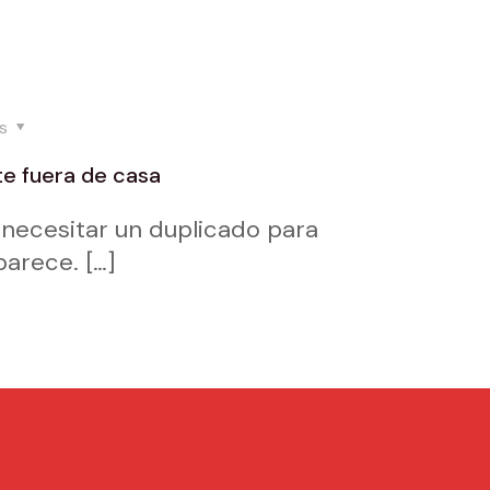
es
te fuera de casa
e necesitar un duplicado para
parece.
[…]