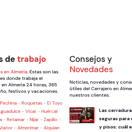
s de
trabajo
Consejos y
Novedades
s en Almería
. Estas son las
es donde trabaja el
Noticias, novedades y cons
 en Almería 24 horas, 365
útiles del Cerrajero en Alme
año, festivos y vacaciones.
nuestros clientes.
Pechina
-
Roquetas
-
El Toyo
Las cerradur
Aguadulce
-
Vicar
-
Huércal
seguras para 
a
-
Retamar
-
Níjar
-
Zapillo
-
y pisos: cuál e
Viator
-
Almerimar
-
Alquian