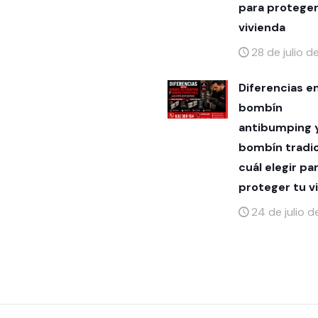
para proteger
vivienda
28 de julio 
Diferencias e
bombín
antibumping 
bombín tradic
cuál elegir pa
proteger tu v
24 de julio 