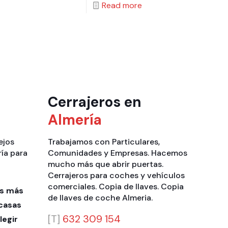
Read more
Cerrajeros en
Almería
ejos
Trabajamos con
Particulares
,
ría para
Comunidades
y
Empresas
. Hacemos
mucho más que
abrir puertas
.
Cerrajeros para coches y vehículos
comerciales
.
Copia de llaves
.
Copia
as más
de llaves de coche Almeria
.
casas
[T]
632 309 154
legir