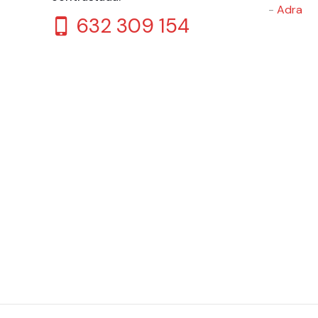
-
Adra
632 309 154