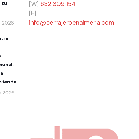
[W]
632 309 154
 tu
[E]
info@cerrajeroenalmeria.com
de 2026
ntre
y
ional:
ra
ivienda
de 2026