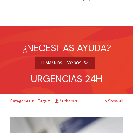
¿NECESITAS AYUDA?
LLÁMANOS - 632 309 154
URGENCIAS 24H
Categories
Tags
Authors
Show all