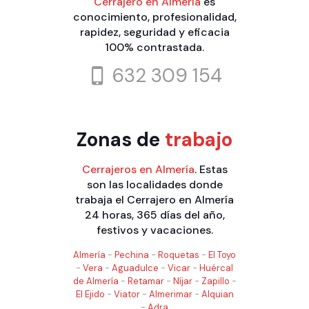
Cerrajero en Almería
es
conocimiento, profesionalidad,
rapidez, seguridad y eficacia
100% contrastada.
632 309 154
Zonas de
trabajo
Cerrajeros en Almería
. Estas
son las localidades donde
trabaja el Cerrajero en Almería
24 horas, 365 días del año,
festivos y vacaciones.
Almería
-
Pechina
-
Roquetas
-
El Toyo
-
Vera
-
Aguadulce
-
Vicar
-
Huércal
de Almería
-
Retamar
-
Níjar
-
Zapillo
-
El Ejido
-
Viator
-
Almerimar
-
Alquian
-
Adra