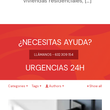
viviendas residenciales,
[…]
¿NECESITAS AYUDA?
LLÁMANOS - 632 309 154
URGENCIAS 24H
Categories
Tags
Authors
Show all