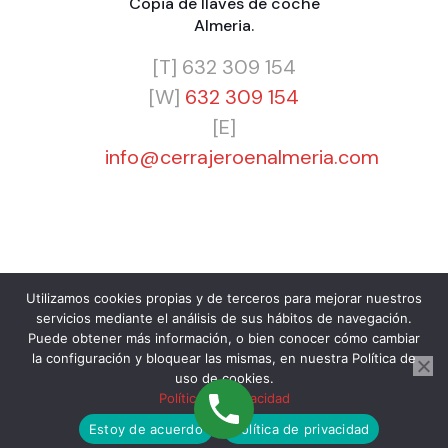
Copia de llaves de coche
Almeria
.
[T]
632 309 154
[W]
632 309 154
[E]
info@cerrajeroenalmeria.com
Utilizamos cookies propias y de terceros para mejorar nuestros
servicios mediante el análisis de sus hábitos de navegación.
© 2024 Cerrajero Almería 24H Barato. Urgencias 365
Puede obtener más información, o bien conocer cómo cambiar
días a cualquier hora. Cerrajero para Particulares,
la configuración y bloquear las mismas, en nuestra Política de
Empresas y Comunidades.
uso de cookies.
Política de privacidad
¿En que te podemos ayudar?
Estoy de acuerdo
Política de privacidad