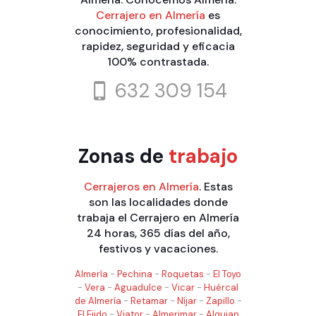
Cerrajero en Almería
es
conocimiento, profesionalidad,
rapidez, seguridad y eficacia
100% contrastada.
632 309 154
Zonas de
trabajo
Cerrajeros en Almería
. Estas
son las localidades donde
trabaja el Cerrajero en Almería
24 horas, 365 días del año,
festivos y vacaciones.
Almería
-
Pechina
-
Roquetas
-
El Toyo
-
Vera
-
Aguadulce
-
Vicar
-
Huércal
de Almería
-
Retamar
-
Níjar
-
Zapillo
-
El Ejido
-
Viator
-
Almerimar
-
Alquian