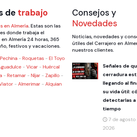
s de
trabajo
Consejos y
Novedades
s en Almería
. Estas son las
es donde trabaja el
Noticias, novedades y cons
 en Almería 24 horas, 365
útiles del Cerrajero en Alme
año, festivos y vacaciones.
nuestros clientes.
Pechina
-
Roquetas
-
El Toyo
Señales de qu
Aguadulce
-
Vicar
-
Huércal
cerradura est
a
-
Retamar
-
Níjar
-
Zapillo
-
llegando al fin
Viator
-
Almerimar
-
Alquian
su vida útil: 
detectarlas a
tiempo
7 de agosto
2026