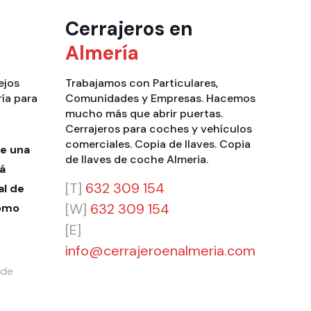
Cerrajeros en
Almería
ejos
Trabajamos con
Particulares
,
ría para
Comunidades
y
Empresas
. Hacemos
mucho más que
abrir puertas
.
Cerrajeros para coches y vehículos
comerciales
.
Copia de llaves
.
Copia
e una
de llaves de coche Almeria
.
á
[T]
632 309 154
al de
[W]
632 309 154
cómo
[E]
info@cerrajeroenalmeria.com
 de