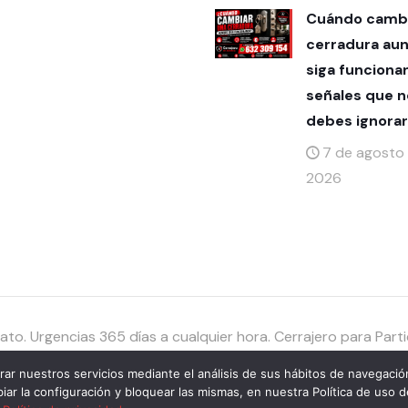
Cuándo cambi
cerradura au
siga funciona
señales que n
debes ignorar
7 de agosto
2026
to. Urgencias 365 días a cualquier hora. Cerrajero para Par
rar nuestros servicios mediante el análisis de sus hábitos de navegació
r la configuración y bloquear las mismas, en nuestra Política de uso d