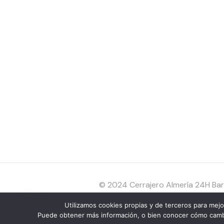
© 2024 Cerrajero Almería 24H Bara
Utilizamos cookies propias y de terceros para mejo
¿En que te podemos ayudar?
Puede obtener más información, o bien conocer cómo cambia