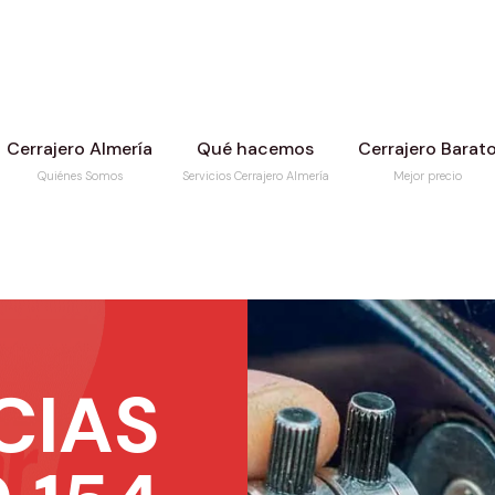
Cerrajero Almería
Qué hacemos
Cerrajero Barat
Quiénes Somos
Servicios Cerrajero Almería
Mejor precio
CIAS