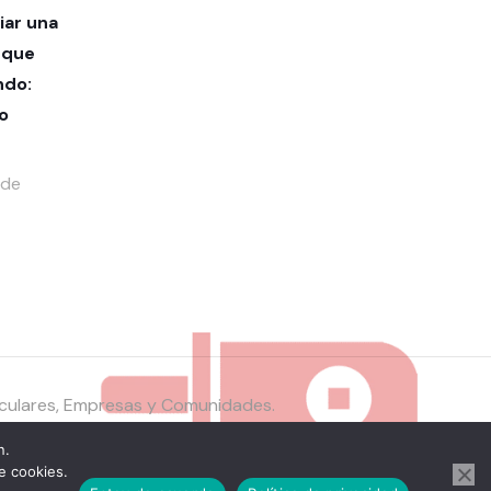
ar una
nque
ndo:
o
 de
ticulares, Empresas y Comunidades.
n.
e cookies.