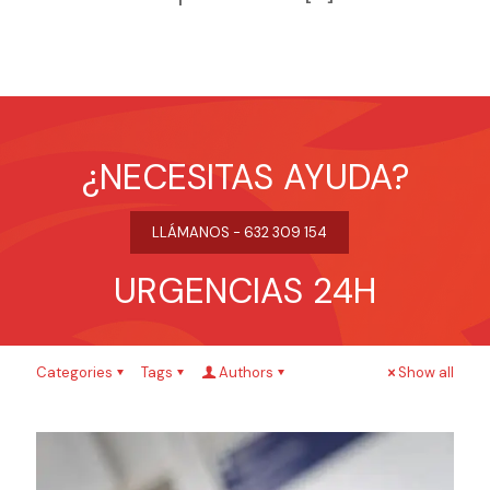
¿NECESITAS AYUDA?
LLÁMANOS - 632 309 154
URGENCIAS 24H
Categories
Tags
Authors
Show all