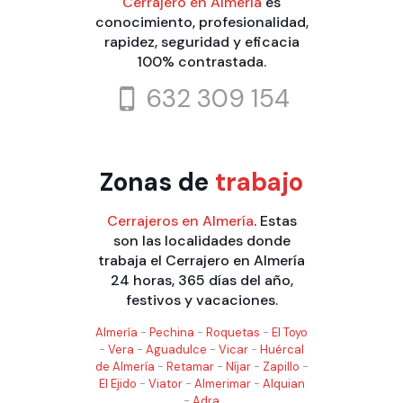
Cerrajero en Almería
es
conocimiento, profesionalidad,
rapidez, seguridad y eficacia
100% contrastada.
632 309 154
Zonas de
trabajo
Cerrajeros en Almería
. Estas
son las localidades donde
trabaja el Cerrajero en Almería
24 horas, 365 días del año,
festivos y vacaciones.
Almería
-
Pechina
-
Roquetas
-
El Toyo
-
Vera
-
Aguadulce
-
Vicar
-
Huércal
de Almería
-
Retamar
-
Níjar
-
Zapillo
-
El Ejido
-
Viator
-
Almerimar
-
Alquian
-
Adra