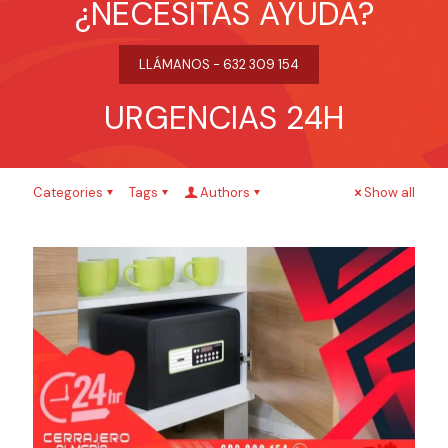
¿NECESITAS AYUDA?
LLÁMANOS - 632 309 154
URGENCIAS 24H
Categories
Tags
Authors
Show all