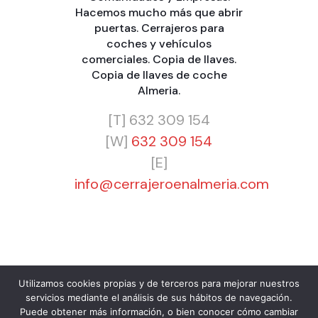
Hacemos mucho más que
abrir
puertas
.
Cerrajeros para
coches y vehículos
comerciales
.
Copia de llaves
.
Copia de llaves de coche
Almeria
.
[T]
632 309 154
[W]
632 309 154
[E]
info@cerrajeroenalmeria.com
Utilizamos cookies propias y de terceros para mejorar nuestros
servicios mediante el análisis de sus hábitos de navegación.
© 2024 Cerrajero Almería 24H Barato. Urgencias 365
Puede obtener más información, o bien conocer cómo cambiar
días a cualquier hora. Cerrajero para Particulares,