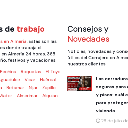
s de
trabajo
Consejos y
Novedades
s en Almería
. Estas son las
es donde trabaja el
Noticias, novedades y cons
 en Almería 24 horas, 365
útiles del Cerrajero en Alme
año, festivos y vacaciones.
nuestros clientes.
Pechina
-
Roquetas
-
El Toyo
Las cerradur
Aguadulce
-
Vicar
-
Huércal
seguras para 
a
-
Retamar
-
Níjar
-
Zapillo
-
y pisos: cuál e
Viator
-
Almerimar
-
Alquian
para proteger
vivienda
28 de julio 