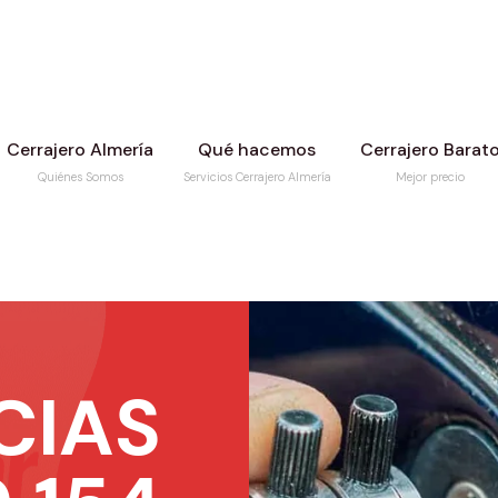
Cerrajero Almería
Qué hacemos
Cerrajero Barat
Quiénes Somos
Servicios Cerrajero Almería
Mejor precio
CIAS