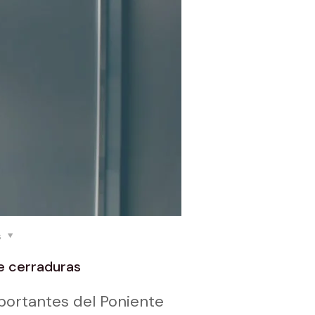
s
e cerraduras
mportantes del Poniente