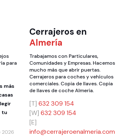
Cerrajeros en
Almería
ejos
Trabajamos con
Particulares
,
ría para
Comunidades
y
Empresas
. Hacemos
mucho más que
abrir puertas
.
Cerrajeros para coches y vehículos
comerciales
.
Copia de llaves
.
Copia
as más
de llaves de coche Almeria
.
casas
[T]
632 309 154
legir
[W]
632 309 154
 tu
[E]
info@cerrajeroenalmeria.com
de 2026