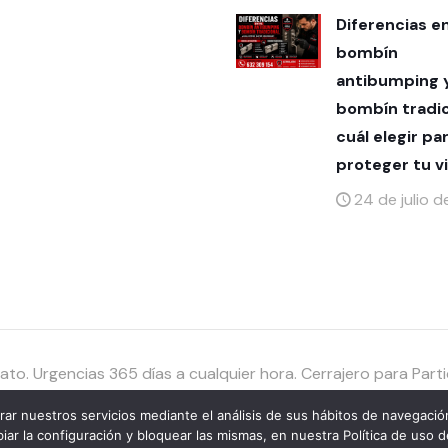
Diferencias e
bombín
antibumping 
bombín tradic
cuál elegir pa
proteger tu v
24 de julio 
to. Urgencias 365 días a cualquier hora. Cerrajero para Par
rar nuestros servicios mediante el análisis de sus hábitos de navegació
r la configuración y bloquear las mismas, en nuestra Política de uso d