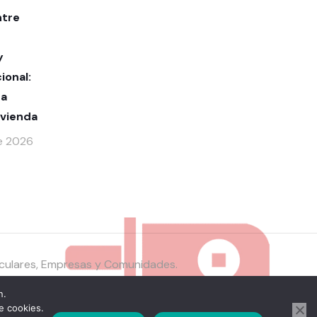
ntre
y
ional:
ra
ivienda
de 2026
ticulares, Empresas y Comunidades.
n.
e cookies.